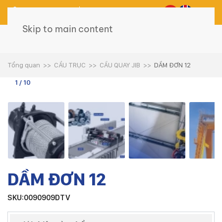
0975 743 898
098 472 9595
Skip to main content
Tổng quan
CẨU TRỤC
CẦU QUAY JIB
DẦM ĐƠN 12
1 / 10
DẦM ĐƠN 12
SKU:0090909DTV