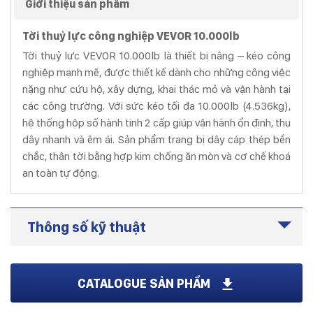
Giới thiệu sản phẩm
Tời thuỷ lực công nghiệp VEVOR 10.000lb
Tời thuỷ lực VEVOR 10.000lb là thiết bị nâng – kéo công
nghiệp mạnh mẽ, được thiết kế dành cho những công việc
nặng như cứu hộ, xây dựng, khai thác mỏ và vận hành tại
các công trường. Với sức kéo tối đa 10.000lb (4.536kg),
hệ thống hộp số hành tinh 2 cấp giúp vận hành ổn định, thu
dây nhanh và êm ái. Sản phẩm trang bị dây cáp thép bền
chắc, thân tời bằng hợp kim chống ăn mòn và cơ chế khoá
an toàn tự động.
Thông số kỹ thuật
Thép hợp kim, phủ sơn tĩnh điện
chống gỉ
CATALOGUE SẢN PHẨM
28 kg