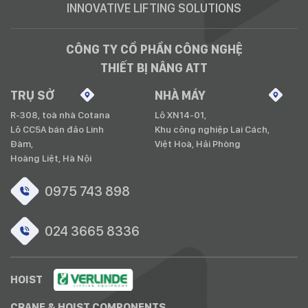
INNOVATIVE LIFTING SOLUTIONS
CÔNG TY CỔ PHẦN CÔNG NGHỆ
THIẾT BỊ NÂNG ATT
TRỤ SỞ
NHÀ MÁY
R-308, toà nhà Cotana
Lô XN14-01,
Lô CC5A bán đảo Linh
Khu công nghiệp Lai Cách,
Đàm,
Việt Hoà, Hải Phòng
Hoàng Liệt, Hà Nội
0975 743 898
024 3665 8336
HOIST
CRANE & HOIST COMPONENTS