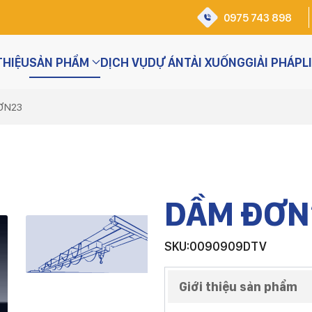
0975 743 898
THIỆU
SẢN PHẨM
DỊCH VỤ
DỰ ÁN
TẢI XUỐNG
GIẢI PHÁP
L
ƠN23
DẦM ĐƠN
SKU:0090909DTV
Giới thiệu sản phẩm