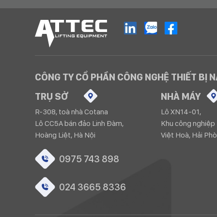
CÔNG TY CỔ PHẦN CÔNG NGHỆ THIẾT BỊ 
TRỤ SỞ
NHÀ MÁY
R-308, toà nhà Cotana
Lô XN14-01,
Lô CC5A bán đảo Linh Đàm,
Khu công nghiệp 
Hoàng Liệt, Hà Nội
Việt Hoà, Hải Ph
0975 743 898
024 3665 8336