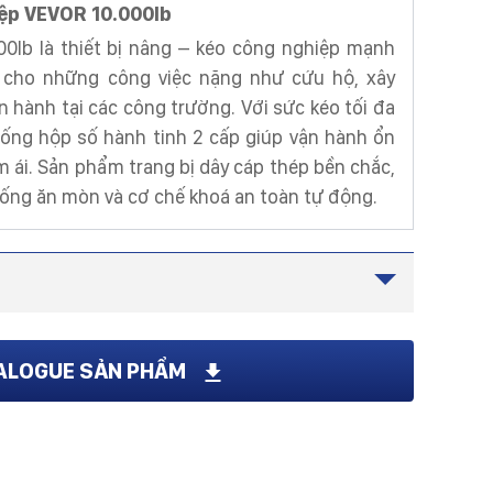
iệp VEVOR 10.000lb
00lb là thiết bị nâng – kéo công nghiệp mạnh
 cho những công việc nặng như cứu hộ, xây
n hành tại các công trường. Với sức kéo tối đa
thống hộp số hành tinh 2 cấp giúp vận hành ổn
m ái. Sản phẩm trang bị dây cáp thép bền chắc,
hống ăn mòn và cơ chế khoá an toàn tự động.
Thép hợp kim, phủ sơn tĩnh điện chống gỉ
ALOGUE SẢN PHẨM
28 kg
Dài 450 mm x Rộng 220 mm x Cao 280 mm
Tối đa 500 kg